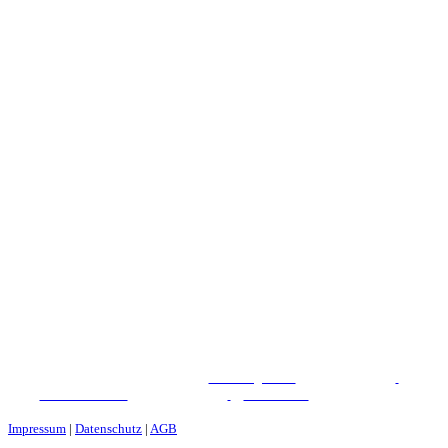
WEINGUT CHRIST
©
2026
|
Webdesign von
&
Foto/Video von
&
Partner von
Impressum
|
Datenschutz
|
AGB