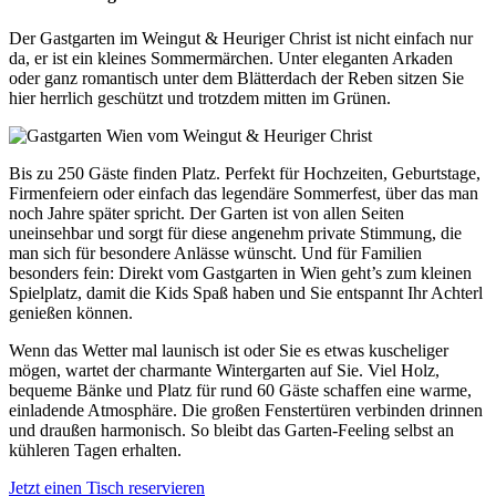
Der Gastgarten im Weingut & Heuriger Christ ist nicht einfach nur
da, er ist ein kleines Sommermärchen. Unter eleganten Arkaden
oder ganz romantisch unter dem Blätterdach der Reben sitzen Sie
hier herrlich geschützt und trotzdem mitten im Grünen.
Bis zu 250 Gäste finden Platz. Perfekt für Hochzeiten, Geburtstage,
Firmenfeiern oder einfach das legendäre Sommerfest, über das man
noch Jahre später spricht. Der Garten ist von allen Seiten
uneinsehbar und sorgt für diese angenehm private Stimmung, die
man sich für besondere Anlässe wünscht. Und für Familien
besonders fein: Direkt vom Gastgarten in Wien geht’s zum kleinen
Spielplatz, damit die Kids Spaß haben und Sie entspannt Ihr Achterl
genießen können.
Wenn das Wetter mal launisch ist oder Sie es etwas kuscheliger
mögen, wartet der charmante Wintergarten auf Sie. Viel Holz,
bequeme Bänke und Platz für rund 60 Gäste schaffen eine warme,
einladende Atmosphäre. Die großen Fenstertüren verbinden drinnen
und draußen harmonisch. So bleibt das Garten-Feeling selbst an
kühleren Tagen erhalten.
Jetzt einen Tisch reservieren