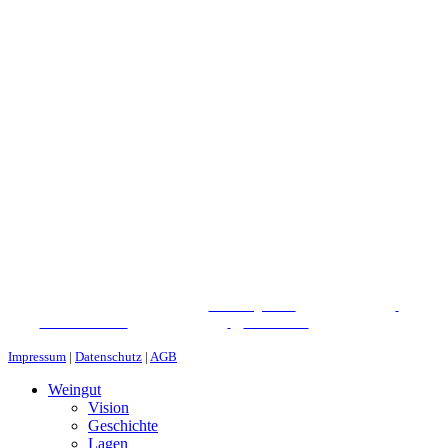
WEINGUT CHRIST
©
2026
|
Webdesign von
&
Foto/Video von
&
Partner von
Impressum
|
Datenschutz
|
AGB
Weingut
Vision
Geschichte
Lagen