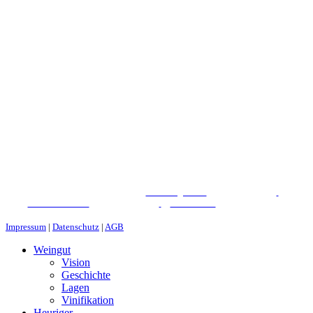
WEINGUT CHRIST
©
2026
|
Webdesign von
&
Foto/Video von
&
Partner von
Impressum
|
Datenschutz
|
AGB
Weingut
Vision
Geschichte
Lagen
Vinifikation
Heuriger