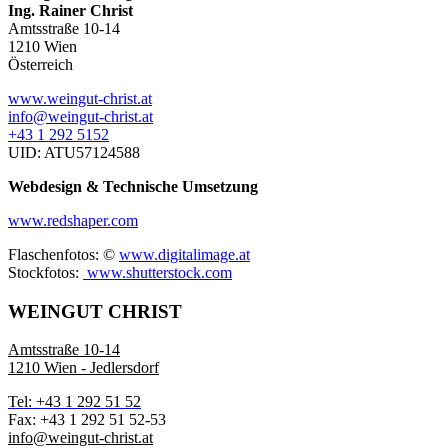
Ing. Rainer Christ
Amtsstraße 10-14
1210 Wien
Österreich
www.weingut-christ.at
info@weingut-christ.at
+43 1 292 5152
UID: ATU57124588
Webdesign & Technische Umsetzung
www.redshaper.com
Flaschenfotos: ©
www.digitalimage.at
Stockfotos:
www.shutterstock.com
WEINGUT CHRIST
Amtsstraße 10-14
1210 Wien - Jedlersdorf
Tel: +43 1 292 51 52
Fax: +43 1 292 51 52-53
info@weingut-christ.at