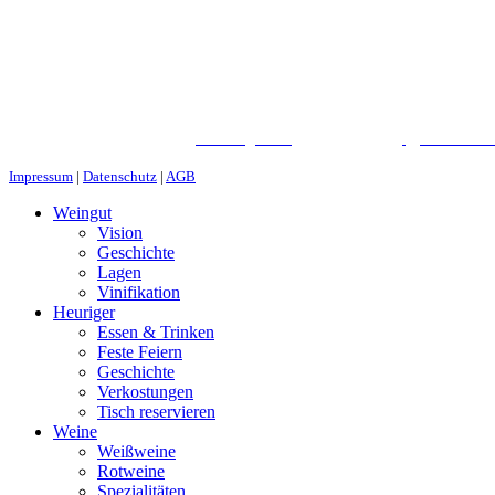
WEINGUT CHRIST
©
2026
|
Webdesign von
&
Foto/Video
Impressum
|
Datenschutz
|
AGB
Weingut
Vision
Geschichte
Lagen
Vinifikation
Heuriger
Essen & Trinken
Feste Feiern
Geschichte
Verkostungen
Tisch reservieren
Weine
Weißweine
Rotweine
Spezialitäten